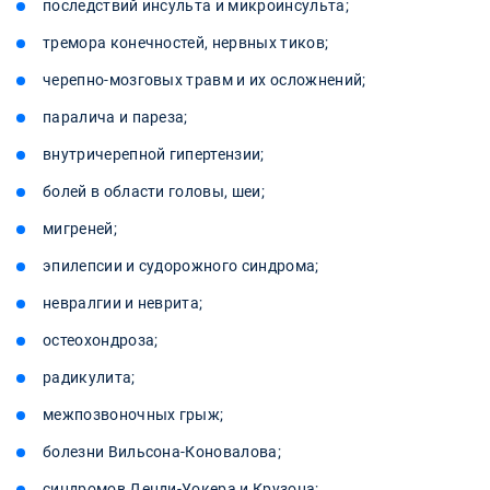
последствий инсульта и микроинсульта;
тремора конечностей, нервных тиков;
черепно-мозговых травм и их осложнений;
паралича и пареза;
внутричерепной гипертензии;
болей в области головы, шеи;
мигреней;
эпилепсии и судорожного синдрома;
невралгии и неврита;
остеохондроза;
радикулита;
межпозвоночных грыж;
болезни Вильсона-Коновалова;
синдромов Денди-Уокера и Крузона;