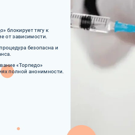
» блокирует тягу к
е от зависимости.
процедура безопасна и
анса.
вание «Торпедо»
иях полной анонимности.