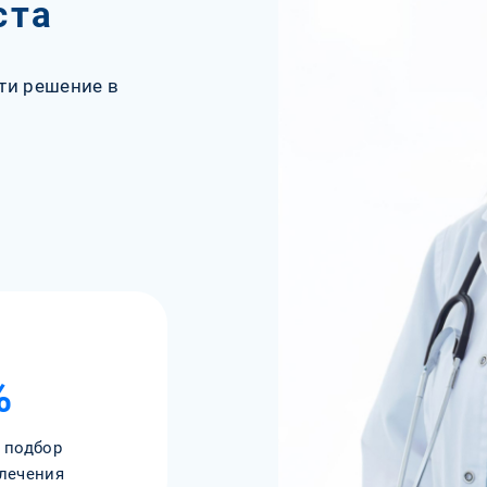
ста
ти решение в
%
 подбор
лечения