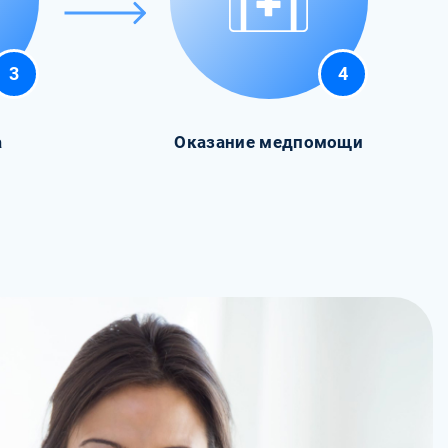
3
4
а
Оказание медпомощи