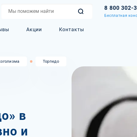
8 800 302-
Бесплатная конс
ывы
Акции
Контакты
коголизма
Торпедо
о» в
вно и