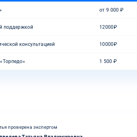
»
от 9 000 ₽
ой поддержкой
12000₽
ической консультацией
10000₽
 «Торпедо»
1 500 ₽
тья проверена экспертом
дведева Татьяна Владимировна