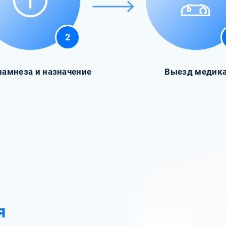
2
намнеза и назначение
Выезд медик
я