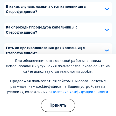
В каких случаях назначаются капельницы с
Стерофундином?
Капельницы с Стерофундином назначаются при
состояниях, сопровождающихся потерей жидкости, таких
Как проходит процедура капельницы с
как тяжелые ожоги, травмы, послеоперационный период
Стерофундином?
и сепсис. Они также могут использоваться при
Процедура капельницы с Стерофундином проводится в
обезвоживании, вызванном диареей или рвотой.
условиях стационара или специализированных
Есть ли противопоказания для капельниц с
медицинских учреждений. Медицинский персонал
Стерофундином?
устанавливает капельницу, определяет необходимую
Для обеспечения оптимальной работы, анализа
Да, капельницы с Стерофундином имеют
дозировку и скорость введения раствора.
использования и улучшения пользовательского опыта на
противопоказания. Их не следует применять при тяжелой
Продолжительность процедуры зависит от состояния
сайте используются технологии cookie.
сердечной недостаточности, олигурии или анурии, а
пациента и может составлять от 30 минут до нескольких
также при индивидуальной непереносимости
Продолжая пользоваться сайтом, Вы соглашаетесь с
часов.
компонентов раствора. Перед началом терапии
размещением cookie-файлов на Вашем устройстве на
обязательна консультация с врачом для оценки
условиях, изложенных в
Политике конфиденциальности.
необходимости и безопасности применения капельниц с
Стерофундином.
Принять