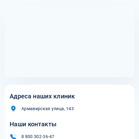
Персональные данные пациентов защищены, и
эффективный план лечения, учитывающий особенности
информация о прохождении лечения не разглашается.
каждого пациента, что способствует успешному
Анонимность соблюдается на всех этапах — от первичной
выздоровлению.
консультации до завершения лечения, что позволяет
пациентам чувствовать себя комфортно и уверенно в
процессе выздоровления.
Адреса наших клиник
Армавирская улица, 143
Наши контакты
8 800 302-36-47