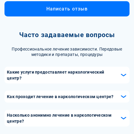
Написать отзыв
Часто задаваемые вопросы
Профессиональное лечение зависимости. Передовые
методики и препараты, процедуры
Какие услуги предоставляет наркологический
центр?
Наркологический центр предоставляет широкий спектр
услуг, включая диагностику и лечение различных видов
Как проходит лечение в наркологическом центре?
зависимостей, такие как алкогольная и наркотическая
Лечение в наркологическом центре начинается с
зависимость. Центр предлагает детоксикацию,
детоксикации, которая помогает очистить организм от
кодирование, психологическую поддержку,
Насколько анонимно лечение в наркологическом
токсинов. Затем проводятся терапевтические сессии,
центре?
реабилитацию и постреабилитационное сопровождение,
включая медикаментозное лечение и психотерапию.
помогая пациентам на всех этапах восстановления.
Лечение в наркологическом центре полностью анонимно.
Индивидуальный подход позволяет разработать