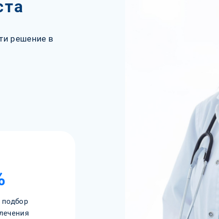
ста
ти решение в
%
 подбор
лечения