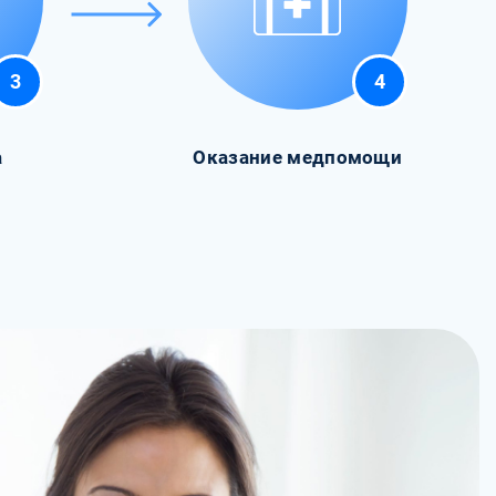
3
4
а
Оказание медпомощи