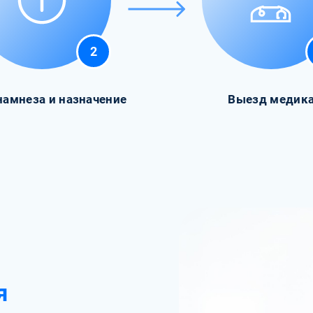
2
намнеза и назначение
Выезд медик
я