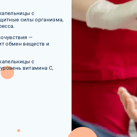
 капельницы с
щитные силы организма,
ресса.
мочувствия —
ит обмен веществ и
капельницы с
уровень витамина C,