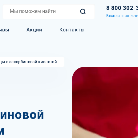
8 800 302-
Бесплатная кон
ывы
Акции
Контакты
цы с аскорбиновой кислотой
биновой
м