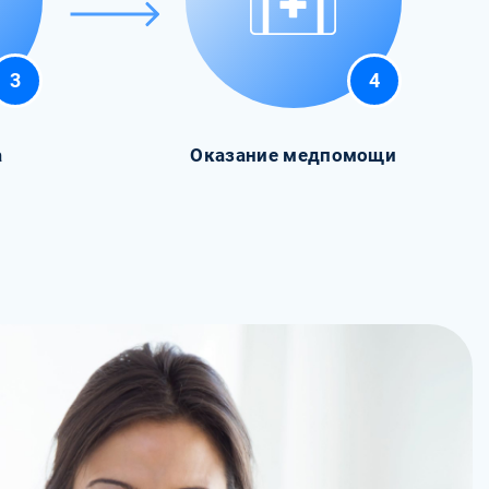
3
4
а
Оказание медпомощи