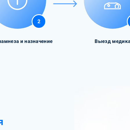
2
намнеза и назначение
Выезд медик
я