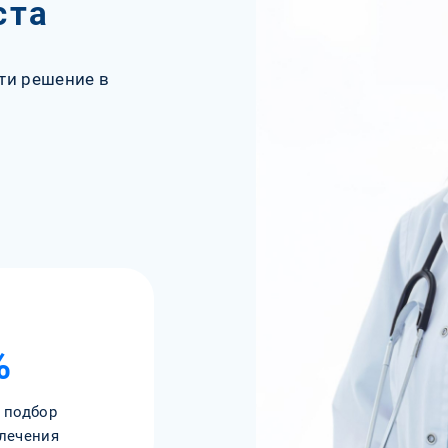
ста
ти решение в
%
 подбор
лечения