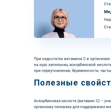
Ста
Ме
Нар
Ста
При недостатке витамина C в организме 
на курс капельниц аскорбиновой кислоты
при переутомлении, беременности, част
Полезные свойст
Аскорбиновая кислота (витамин C) – ун
организму человека для поддержания мн