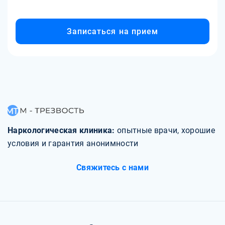
окружения. Терапия может помочь пациентам развить
стратегии, которые помогут им лучше понимать эмоции
других людей, улучшить коммуникацию, развить
Записаться на прием
эмпатию и адаптироваться к социальным нормам и
правилам. Важно отметить, что успешность лечения
может различаться, в зависимости от индивидуальных
особенностей каждого пациента. Подходы к лечению
социопатии могут включать психотерапию, когнитивно-
поведенческую терапию, групповую терапию и работу
семейного консультанта. В некоторых случаях может
потребоваться фармакологическое лечение для
управления сопутствующими симптомами, такими как
Наркологическая клиника:
опытные врачи, хорошие
депрессия или тревожность. Важно помнить, что каждый
условия и гарантия анонимности
человек уникален, и результаты лечения могут быть
различными. Поэтому раннее обращение за помощью и
Свяжитесь с нами
регулярное сотрудничество с квалифицированным
психиатром могут повысить шансы на улучшение
качества жизни для людей, страдающих социопатией.