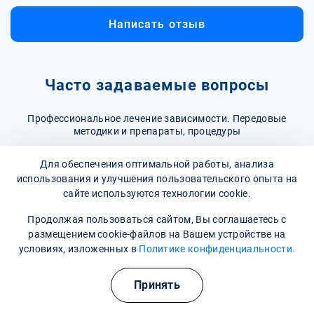
Написать отзыв
Часто задаваемые вопросы
Профессиональное лечение зависимости. Передовые
методики и препараты, процедуры
Для обеспечения оптимальной работы, анализа
Как лечится ОКР?
использования и улучшения пользовательского опыта на
сайте используются технологии cookie.
Лечение ОКР может включать когнитивно-
поведенческую терапию (КПТ), которая помогает
Как долго может продолжаться лечение ОКР?
Продолжая пользоваться сайтом, Вы соглашаетесь с
изменять негативные мысли и поведение, а также
размещением cookie-файлов на Вашем устройстве на
Длительность лечения ОКР варьируется в зависимости
медикаментозную терапию, включая антидепрессанты,
условиях, изложенных в
Политике конфиденциальности.
от индивидуальных особенностей пациента и степени
такие как селективные ингибиторы обратного захвата
Могу ли я справиться с ОКР самостоятельно?
тяжести расстройства. Обычно рекомендуется проходить
серотонина (СИОЗС). Важно, чтобы лечение проводилось
Принять
Хотя некоторые техники самопомощи могут быть
терапию не менее 12-20 недель, но в некоторых случаях
квалифицированным специалистом.
полезны, такие как ведение дневника, практика
может потребоваться более длительное вмешательство.