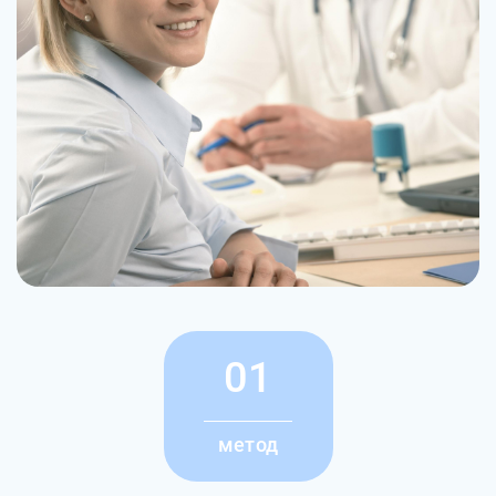
01
метод