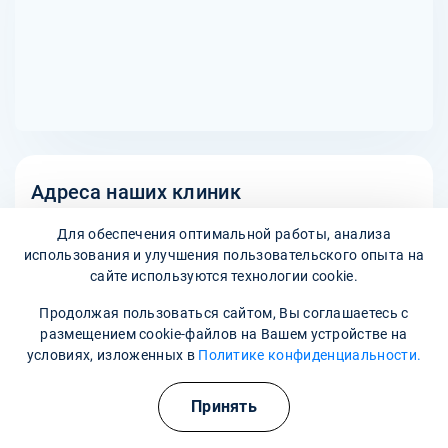
принять решение о целесообразности капельницы на
дому.
Адреса наших клиник
Октябрьская улица, 75
Для обеспечения оптимальной работы, анализа
использования и улучшения пользовательского опыта на
сайте используются технологии cookie.
Наши контакты
Продолжая пользоваться сайтом, Вы соглашаетесь с
8 800 302-36-47
размещением cookie-файлов на Вашем устройстве на
условиях, изложенных в
Политике конфиденциальности.
meleuz@narkopremium.ru
Принять
Записаться на прием