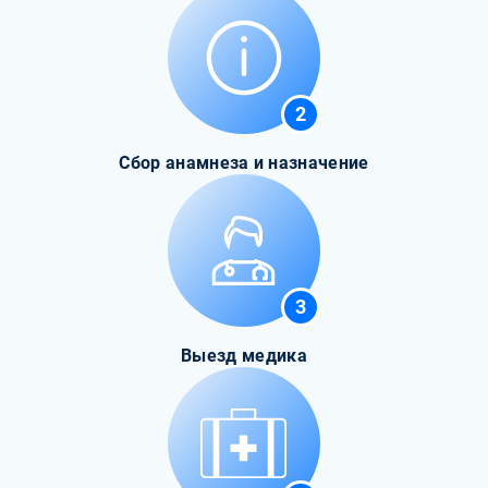
2
Сбор анамнеза и назначение
3
Выезд медика