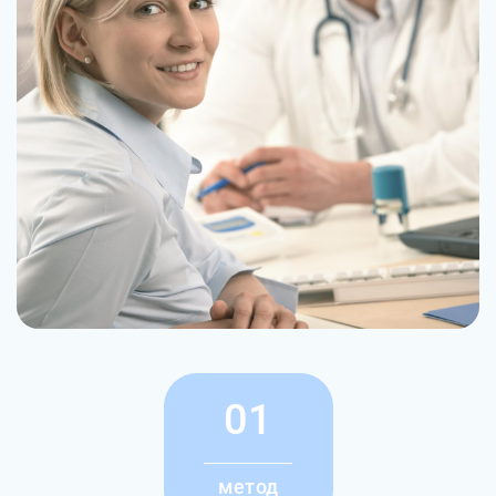
01
метод