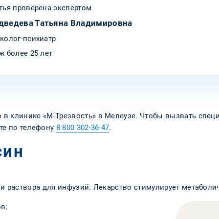
тья проверена экспертом
дведева Татьяна Владимировна
колог-психиатр
ж более 25 лет
в клинике «‎М-Трезвость» в Мелеузе. Чтобы вызвать специ
те по телефону
8 800 302-36-47
.
син
и раствора для инфузий. Лекарство стимулирует метаболи
в;