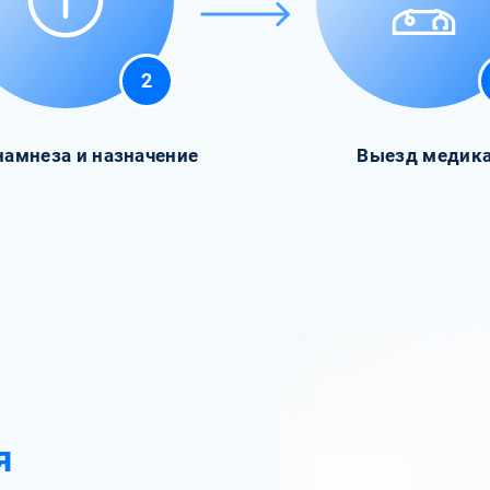
2
намнеза и назначение
Выезд медик
я