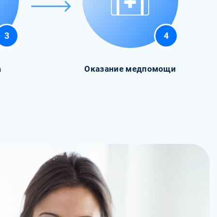
3
4
а
Оказание медпомощи