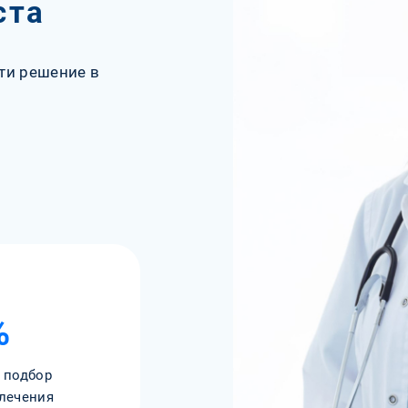
ста
ти решение в
%
 подбор
лечения