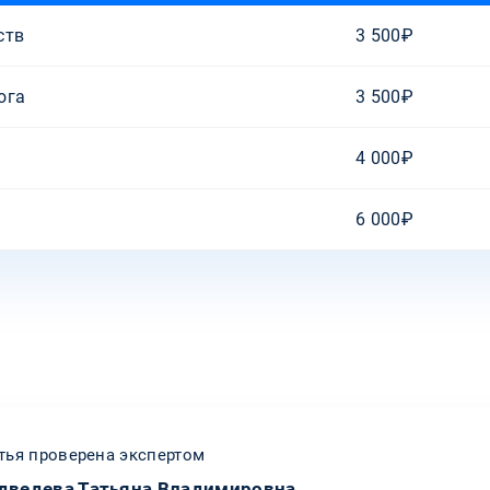
ств
3 500₽
ога
3 500₽
4 000₽
6 000₽
тья проверена экспертом
дведева Татьяна Владимировна