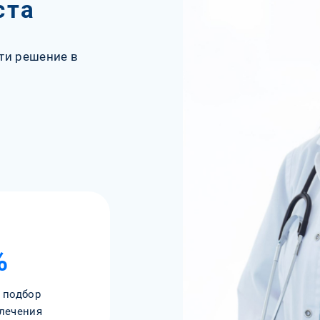
ста
ти решение в
%
 подбор
лечения