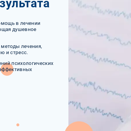
зультата
омощь в лечении
ающая душевное
 методы лечения,
ю и стресс.
ений психологических
 эффективных