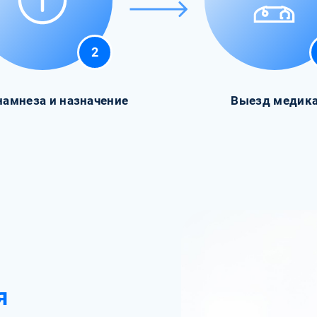
2
намнеза и назначение
Выезд медик
я