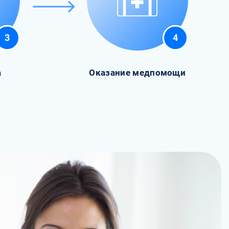
3
4
а
Оказание медпомощи