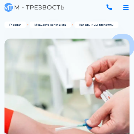
Главная
Медцентр капельниц
Капельницы тиогаммы