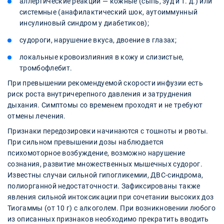
аллергические реакции — кожные (сыпь, зуд и т. д.) или
системные (анафилактический шок, аутоиммунный
инсулиновый синдром у диабетиков);
судороги, нарушение вкуса, двоение в глазах;
локальные кровоизлияния в кожу и слизистые,
тромбофлебит.
При превышении рекомендуемой скорости инфузии есть
риск роста внутричерепного давления и затруднения
дыхания. Симптомы со временем проходят и не требуют
отмены лечения.
Признаки передозировки начинаются с тошноты и рвоты.
При сильном превышении дозы наблюдается
психомоторное возбуждение, возможно нарушение
сознания, развитие множественных мышечных судорог.
Известны случаи сильной гипогликемии, ДВС-синдрома,
полиорганной недостаточности. Зафиксированы также
явления сильной интоксикации при сочетании высоких доз
Тиогаммы (от 10 г) с алкоголем. При возникновении любого
из описанных признаков необходимо прекратить вводить