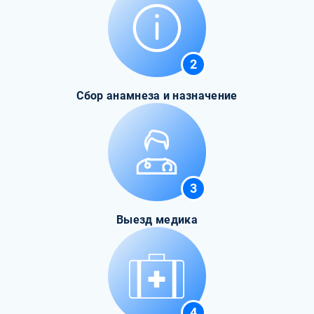
2
Сбор анамнеза и назначение
3
Выезд медика
4