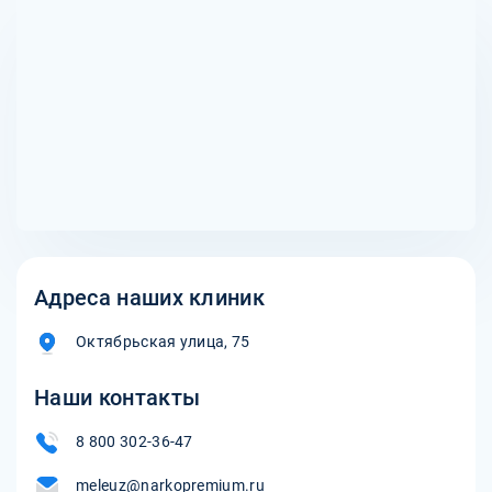
зависимости от состояния пациента и назначения.
тяжелых формах печеночной недостаточности и
беременности. Перед началом терапии обязательна
консультация с врачом для оценки необходимости и
безопасности использования капельниц с Тиогаммой.
Адреса наших клиник
Октябрьская улица, 75
Наши контакты
8 800 302-36-47
meleuz@narkopremium.ru