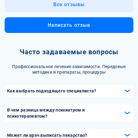
Все отзывы
Написать отзыв
Часто задаваемые вопросы
Профессиональное лечение зависимости. Передовые
методики и препараты, процедуры
Как выбрать подходящего специалиста?
Выбор подходящего специалиста-психотерапевта важен
для успешного лечения. При выборе обратите внимание
В чем разница между психиатром и
на квалификацию, опыт работы и специализацию врача-
психотерапевтом?
психотерапевта. Читайте отзывы пациентов, изучайте
Психиатр и психотерапевт — это два разных специалиста
рекомендации и рейтинги врачей. Важно также найти
в области психического здоровья. Психиатр является
Может ли врач выписать лекарство?
специалиста, с которым вы будете чувствовать себя