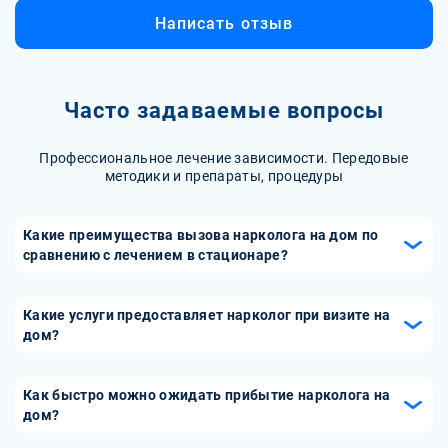
Написать отзыв
Часто задаваемые вопросы
Профессиональное лечение зависимости. Передовые
методики и препараты, процедуры
Какие преимущества вызова нарколога на дом по
сравнению с лечением в стационаре?
Вызов нарколога на дом позволяет получить
квалифицированную помощь в комфортной для пациента
Какие услуги предоставляет нарколог при визите на
обстановке. Это особенно важно, если пациент
дом?
испытывает страх перед клиникой или не может
Нарколог на дом может предоставить комплекс услуг,
самостоятельно туда добраться. Врач может быстро
включая детоксикацию, купирование абстинентного
Как быстро можно ожидать прибытие нарколога на
провести необходимые процедуры, такие как
синдрома, оценку общего состояния пациента,
дом?
детоксикация, и дать рекомендации по дальнейшему
назначение медикаментозной терапии и
лечению. Такой подход также позволяет избежать