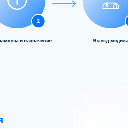
2
намнеза и назначение
Выезд медик
я