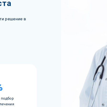
ста
ти решение в
%
 подбор
лечения