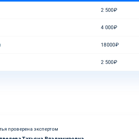
2 500₽
4 000₽
и
18000₽
2 500₽
тья проверена экспертом
дведева Татьяна Владимировна