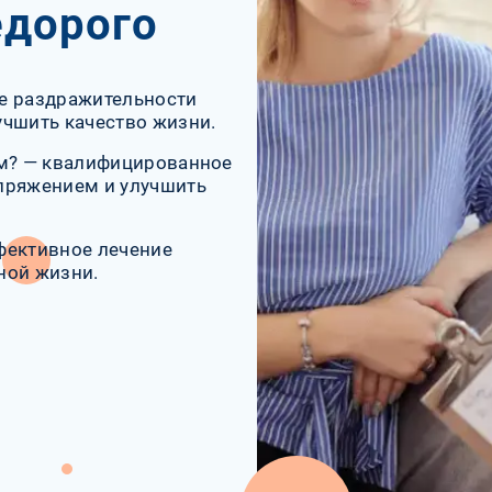
едорого
е раздражительности
учшить качество жизни.
ам? — квалифицированное
пряжением и улучшить
фективное лечение
ной жизни.