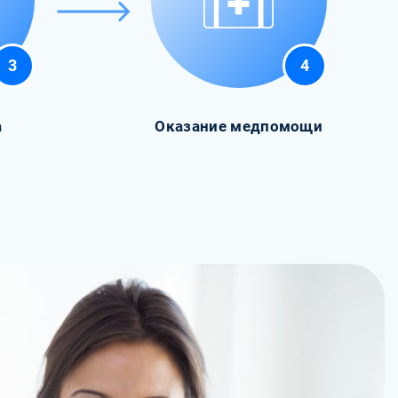
3
4
а
Оказание медпомощи