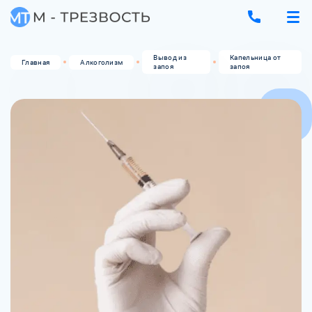
Вывод из
Капельница от
Главная
Алкоголизм
запоя
запоя