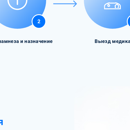
2
намнеза и назначение
Выезд медик
я