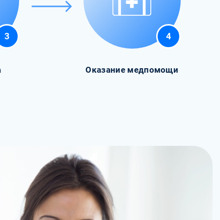
3
4
а
Оказание медпомощи