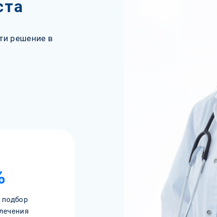
ста
ти решение в
%
 подбор
лечения