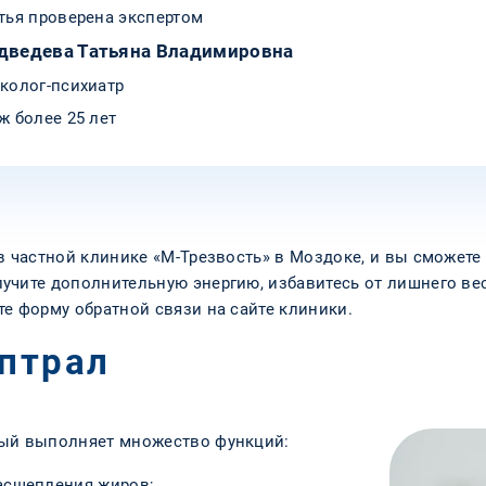
тья проверена экспертом
дведева Татьяна Владимировна
колог-психиатр
ж более 25 лет
в частной клинике «М-Трезвость» в Моздоке, и вы сможете
учите дополнительную энергию, избавитесь от лишнего вес
е форму обратной связи на сайте клиники.
ептрал
рый выполняет множество функций:
асщепления жиров;