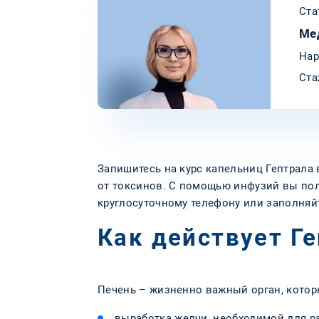
Ста
Ме
Нар
Ста
Запишитесь на курс капельниц Гептрала 
от токсинов. С помощью инфузий вы пол
круглосуточному телефону или заполняйт
Как действует Г
Печень – жизненно важный орган, кото
выработка желчи, необходимой для р