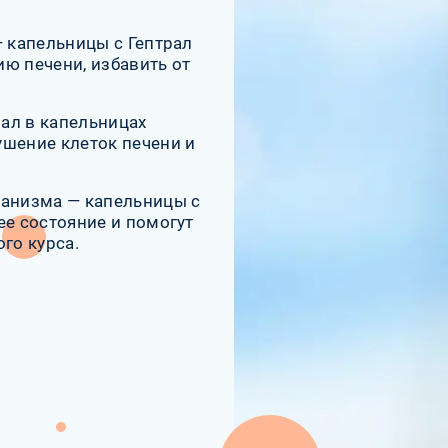
— капельницы с Гептрал
ю печени, избавить от
ал в капельницах
ушение клеток печени и
ганизма — капельницы с
ее состояние и помогут
го курса.