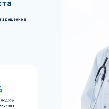
ста
ти решение в
%
 подбор
лечения