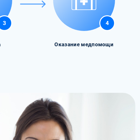
3
4
а
Оказание медпомощи