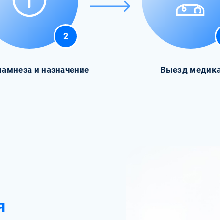
2
намнеза и назначение
Выезд медик
я