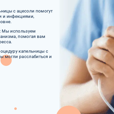
ьницы с ацесоли помогут
и и инфекциями,
овне.
: Мы используем
ганизма, помогая вам
ресса.
роцедуру капельницы с
вы могли расслабиться и