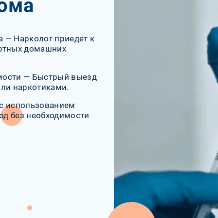
рома
 — Нарколог приедет к
ортных домашних
мости — Быстрый выезд
или наркотиками.
 с использованием
од без необходимости