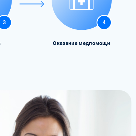
3
4
а
Оказание медпомощи