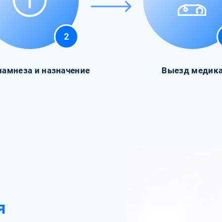
2
намнеза и назначение
Выезд медик
я