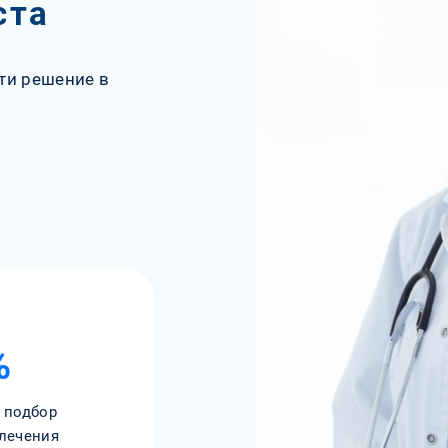
ста
ти решение в
%
 подбор
лечения