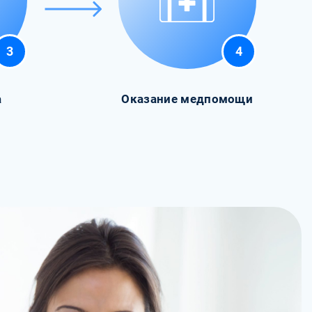
3
4
а
Оказание медпомощи