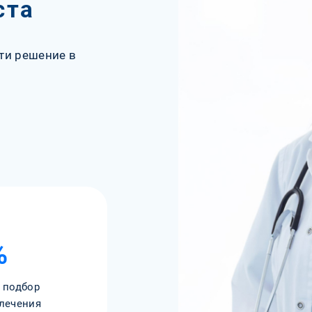
ста
ти решение в
%
 подбор
лечения