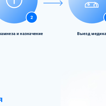
2
намнеза и назначение
Выезд медик
я