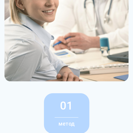
01
метод