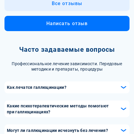
Все отзывы
Написать отзыв
Часто задаваемые вопросы
Профессиональное лечение зависимости. Передовые
методики и препараты, процедуры
Как лечатся галлюцинации?
Лечение галлюцинаций зависит от их причины. Обычно
применяется комплексный подход, включающий
Какие психотерапевтические методы помогают
психотерапию, медикаментозное лечение (например,
при галлюцинациях?
антипсихотические препараты) и поддержку социальных
Эффективными методами психотерапии для лечения
служб. Важно, чтобы лечение проводилось
галлюцинаций являются когнитивно-поведенческая
Могут ли галлюцинации исчезнуть без лечения?
специалистом, который сможет установить точный