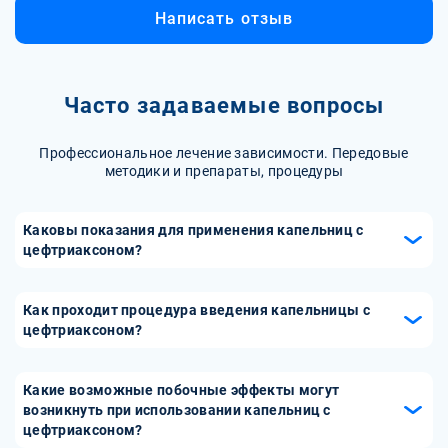
Написать отзыв
Часто задаваемые вопросы
Профессиональное лечение зависимости. Передовые
методики и препараты, процедуры
Каковы показания для применения капельниц с
цефтриаксоном?
Капельницы с цефтриаксоном применяются при
бактериальных инфекциях средней и тяжелой степени,
Как проходит процедура введения капельницы с
таких как пневмония, менингит, сепсис, инфекции костей
цефтриаксоном?
и суставов, а также для лечения осложненных инфекций
Процедура включает в себя подготовку раствора с
мочевыводящих путей. Они могут быть назначены, когда
цефтриаксоном, который разводится согласно
Какие возможные побочные эффекты могут
необходимо обеспечить высокую концентрацию
инструкции. Затем медицинский работник устанавливает
возникнуть при использовании капельниц с
антибиотика в крови.
цефтриаксоном?
капельницу и контролирует скорость введения. Важно