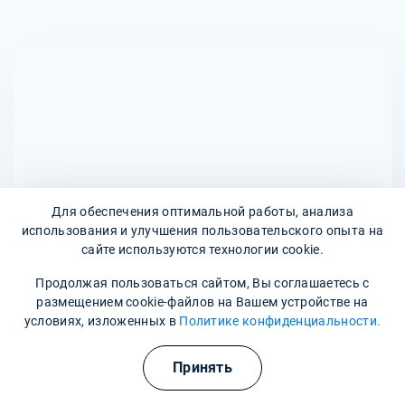
следить за состоянием пациента и возможными
Возможные побочные эффекты включают аллергические
побочными эффектами во время и после введения
реакции (кожные высыпания, зуд), расстройства
препарата.
пищеварения (тошнота, рвота), а также нарушения
работы печени и почек. В редких случаях могут
возникнуть серьезные реакции, такие как анафилаксия.
Поэтому перед началом лечения необходимо
проконсультироваться с врачом и сообщить о наличии
аллергий или других заболеваний.
Для обеспечения оптимальной работы, анализа
использования и улучшения пользовательского опыта на
сайте используются технологии cookie.
Продолжая пользоваться сайтом, Вы соглашаетесь с
Адреса наших клиник
размещением cookie-файлов на Вашем устройстве на
условиях, изложенных в
Политике конфиденциальности.
улица Мира, 10
Принять
Наши контакты