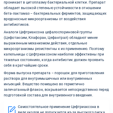
проникает в цитоплазму бактериальной клетки. Препарат
обладает высокой степенью устойчивости в отношении
бета-лактамаз – бактериальных ферментов, защищающих
вредоносные микроорганизмы от воздействия
антибиотиков.
Аналоги Цефтриаксона цефалоспориновой группы
(Цефотаксим, Клафоран, Цефантрал) обладают менее
выраженным механизмом действия, отдельные
микроорганизмы резистентны к их применению. Поэтому
капельницы с Цефтриаксоном наиболее эффективны при
тяжелых состояниях, когда антибиотик должен проявить
себя в кратчайшие сроки.
Форма выпуска препарата – порошок для приготовления
раствора для внутримышечных или внутривенных
инъекций. Вещество помещено во герметично
запечатанный флакон, вскрывается непосредственно перед
подготовкой состава для внутривенного введения.
Самостоятельное применение Цефтриаксона в
виде уколов не допускается из-за высокого риска