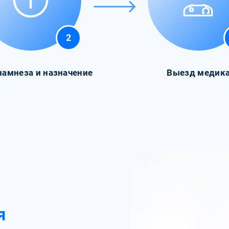
2
намнеза и назначение
Выезд медик
я