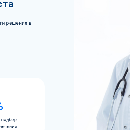
ста
ти решение в
%
 подбор
лечения