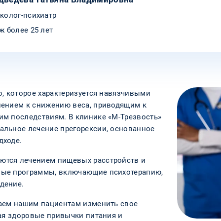
колог-психиатр
ж более 25 лет
о, которое характеризуется навязчивыми
лением к снижению веса, приводящим к
м последствиям. В клинике «М-Трезвость»
альное лечение прегорексии, основанное
дходе.
ются лечением пищевых расстройств и
ные программы, включающие психотерапию,
дение.
гаем нашим пациентам изменить свое
вая здоровые привычки питания и