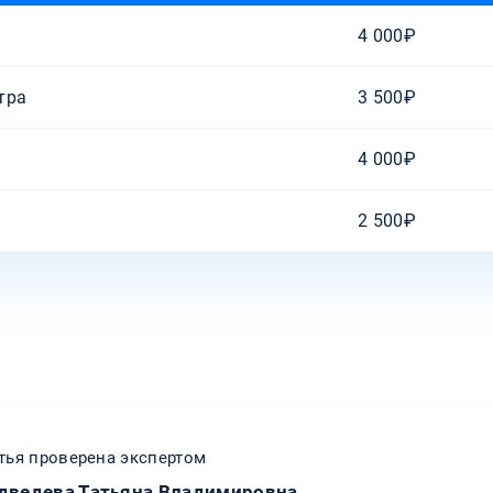
4 000₽
тра
3 500₽
4 000₽
2 500₽
тья проверена экспертом
дведева Татьяна Владимировна