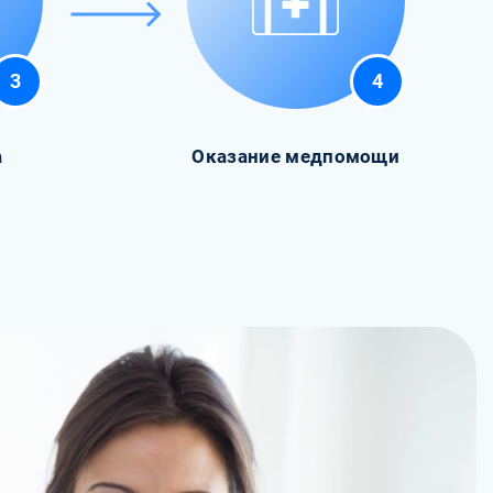
3
4
а
Оказание медпомощи