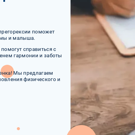
прегорексии поможет
амы и малыша.
 помогут справиться с
менем гармонии и заботы
енка! Мы предлагаем
новления физического и