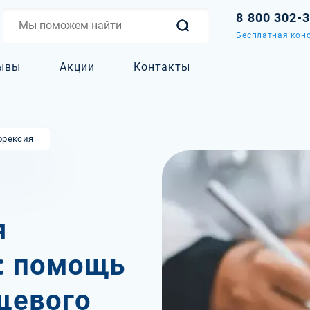
8 800 302-
Бесплатная конс
ывы
Акции
Контакты
орексия
я
: помощь
щевого