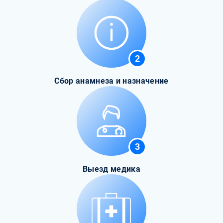
2
Сбор анамнеза и назначение
3
Выезд медика