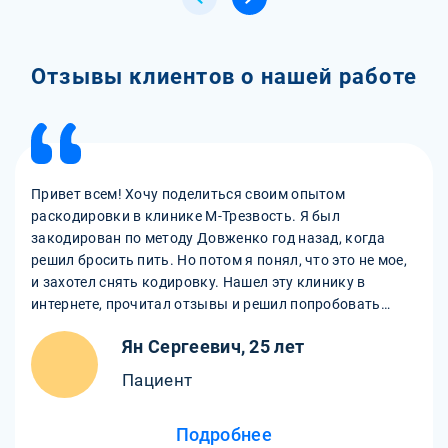
Отзывы клиентов о нашей работе
Привет всем! Хочу поделиться своим опытом
раскодировки в клинике М-Трезвость. Я был
закодирован по методу Довженко год назад, когда
решил бросить пить. Но потом я понял, что это не мое,
и захотел снять кодировку. Нашел эту клинику в
интернете, прочитал отзывы и решил попробовать
снять кодировку по методу Довженко именно в этом
Ян Сергеевич, 25 лет
наркологическом центре. И не пожалел! Все прошло
отлично, без боли и побочек. Врачи и персонал очень
Пациент
добрые и внимательные, все объясняют и
поддерживают. Я чувствую себя свободным и
Подробнее
счастливым, могу пить по случаю, но без излишеств.