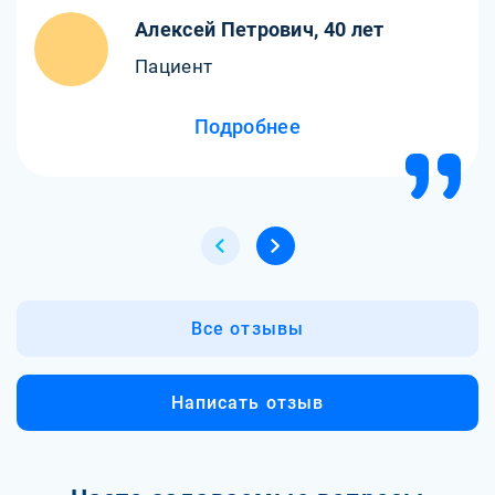
положительный эффект. Состояние
Алексей Петрович, 40 лет
стабилизировалось, и он снова узнал семью. Очень
благодарны всем врачам!
Пациент
Подробнее
Все отзывы
Написать отзыв