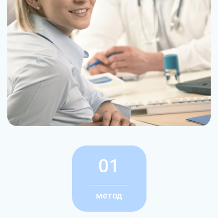
01
метод