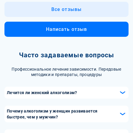
Все отзывы
Написать отзыв
Часто задаваемые вопросы
Профессиональное лечение зависимости. Передовые
методики и препараты, процедуры
Лечится ли женский алкоголизм?
Женский алкоголизм излечим, но это требует большого
усилия и желания со стороны пациентки и ее близких.
Почему алкоголизм у женщин развивается
Лечение женского алкоголизма проводится в стационаре
быстрее, чем у мужчин?
или амбулаторно. Терапия на дому требует строгого
У женщин меньше вес тела и меньше воды в организме,
соблюдения рекомендаций врача, контроля за