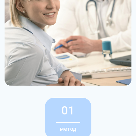
01
метод