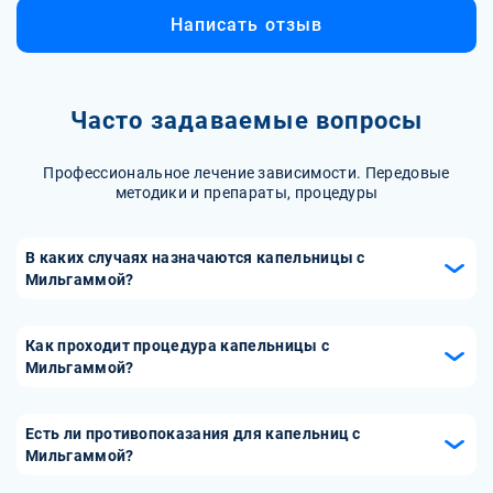
Написать отзыв
Часто задаваемые вопросы
Профессиональное лечение зависимости. Передовые
методики и препараты, процедуры
В каких случаях назначаются капельницы с
Мильгаммой?
Капельницы с Мильгаммой назначаются при различных
неврологических заболеваниях, таких как невропатия,
Как проходит процедура капельницы с
радикулит, невралгия, а также для снятия болевого
Мильгаммой?
синдрома и улучшения функции периферической нервной
Процедура капельницы с Мильгаммой осуществляется в
системы. Препарат также используется при комплексной
медицинском центре под контролем врача. Врач
Есть ли противопоказания для капельниц с
терапии остеохондроза и других заболеваний,
определяет необходимую дозировку и
Мильгаммой?
сопровождающихся болями в спине и конечностях.
продолжительность введения. Капельница