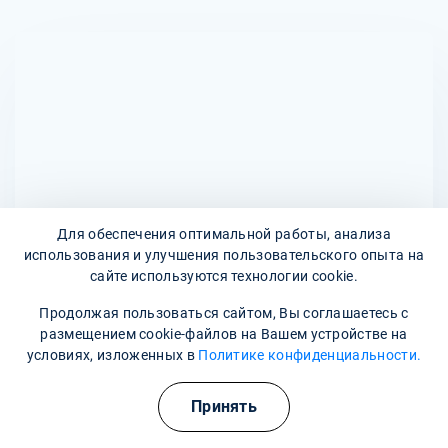
Да, капельницы с Мильгаммой имеют противопоказания.
устанавливается внутривенно, и пациенту рекомендуется
Их не следует применять при индивидуальной
оставаться в спокойном состоянии во время процедуры.
непереносимости компонентов препарата, а также при
Обычно введение занимает около 30-60 минут.
серьезных заболеваниях печени и почек. Перед началом
терапии обязательно проводится консультация с врачом
для оценки возможных рисков и определения
целесообразности использования препарата.
Для обеспечения оптимальной работы, анализа
использования и улучшения пользовательского опыта на
сайте используются технологии cookie.
Продолжая пользоваться сайтом, Вы соглашаетесь с
Адреса наших клиник
размещением cookie-файлов на Вашем устройстве на
условиях, изложенных в
Политике конфиденциальности.
улица Мира, 10
Принять
Наши контакты