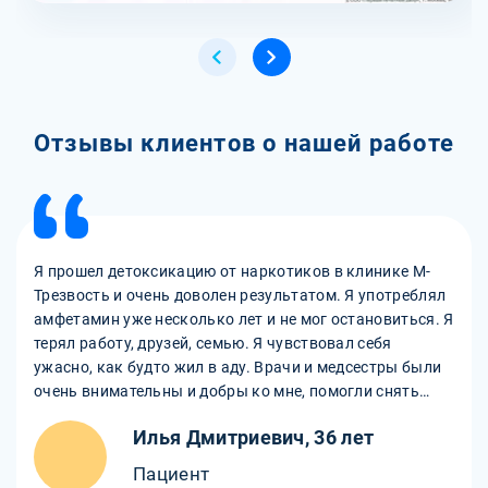
Отзывы клиентов о нашей работе
Я прошел детоксикацию от наркотиков в клинике М-
Трезвость и очень доволен результатом. Я употреблял
амфетамин уже несколько лет и не мог остановиться. Я
терял работу, друзей, семью. Я чувствовал себя
ужасно, как будто жил в аду. Врачи и медсестры были
очень внимательны и добры ко мне, помогли снять
ломку и очистить организм от гадости. Они давали мне
Илья Дмитриевич, 36 лет
обезболивающие, успокоительные, витамины. Они
поддерживали меня и слушали мои проблемы. Я
Пациент
чувствую себя лучше, как будто родился заново. После