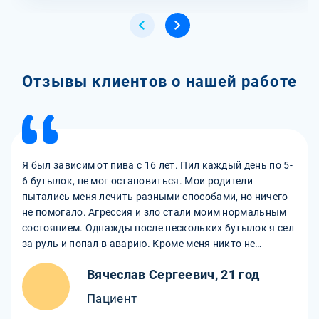
Отзывы клиентов о нашей работе
Я был зависим от пива с 16 лет. Пил каждый день по 5-
6 бутылок, не мог остановиться. Мои родители
пытались меня лечить разными способами, но ничего
не помогало. Агрессия и зло стали моим нормальным
состоянием. Однажды после нескольких бутылок я сел
за руль и попал в аварию. Кроме меня никто не
пострадал. Тогда я осознал, что нужно что-то делать. Я
Вячеслав Сергеевич, 21 год
обратился в клинику для лечения алкоголизма и
прошел полный курс терапии. Мне очень помогли
Пациент
врачи и другие больные, которые поддерживали меня.