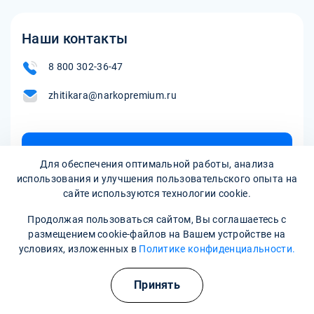
адеметионину, а также при тяжелых нарушениях функции
симптомов следует обратиться к врачу.
почек и печени. Беременные и кормящие женщины
должны использовать препарат только по назначению
Наши контакты
врача. Перед началом терапии важно
проконсультироваться с медицинским специалистом.
8 800 302-36-47
zhitikara@narkopremium.ru
Записаться на прием
Для обеспечения оптимальной работы, анализа
использования и улучшения пользовательского опыта на
сайте используются технологии cookie.
Продолжая пользоваться сайтом, Вы соглашаетесь с
размещением cookie-файлов на Вашем устройстве на
условиях, изложенных в
Политике конфиденциальности.
Принять
Наркологическая клиника:
опытные врачи, хорошие
условия и гарантия анонимности