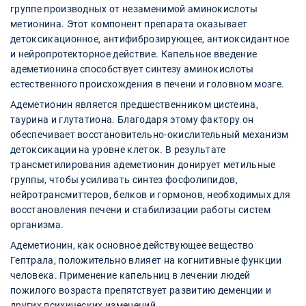
группе производных от незаменимой аминокислоты
метионина. Этот компонент препарата оказывает
детоксикационное, антифиброзирующее, антиоксидантное
и нейропротекторное действие. Капельное введение
адеметионина способствует синтезу аминокислоты
естественного происхождения в печени и головном мозге.
Адеметионин является предшественником цистеина,
таурина и глутатиона. Благодаря этому фактору он
обеспечивает восстановительно-окислительный механизм
детоксикации на уровне клеток. В результате
трансметилирования адеметионин донирует метильные
группы, чтобы усиливать синтез фосфолипидов,
нейротрансмиттеров, белков и гормонов, необходимых для
восстановления печени и стабилизации работы систем
организма.
Адеметионин, как основное действующее вещество
Гептрала, положительно влияет на когнитивные функции
человека. Применение капельниц в лечении людей
пожилого возраста препятствует развитию деменции и
других психических изменений.