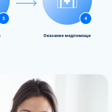
3
4
а
Оказание медпомощи