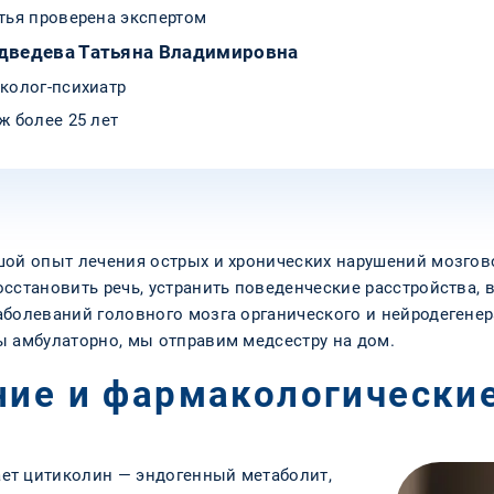
тья проверена экспертом
дведева Татьяна Владимировна
колог-психиатр
ж более 25 лет
шой опыт лечения острых и хронических нарушений мозго
сстановить речь, устранить поведенческие расстройства, в
аболеваний головного мозга органического и нейродегенер
ы амбулаторно, мы отправим медсестру на дом.
ние и фармакологически
ет цитиколин — эндогенный метаболит,