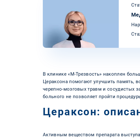
Ста
Ме
Нар
Ста
В клинике «М-Трезвость» накоплен боль
Цераксона помогают улучшить память, во
черепно-мозговых травм и сосудистых з
больного не позволяет пройти процедур
Цераксон: описа
Активным веществом препарата выступа