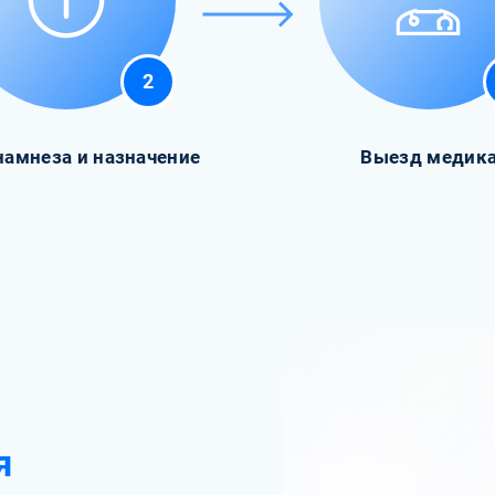
2
намнеза и назначение
Выезд медик
я