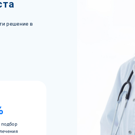
ста
ти решение в
%
 подбор
лечения