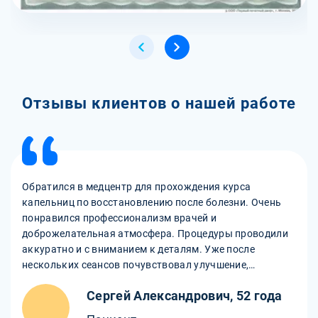
Отзывы клиентов о нашей работе
Обратился в медцентр для прохождения курса
капельниц по восстановлению после болезни. Очень
понравился профессионализм врачей и
доброжелательная атмосфера. Процедуры проводили
аккуратно и с вниманием к деталям. Уже после
нескольких сеансов почувствовал улучшение,
появилась энергия и силы. Огромное спасибо
Сергей Александрович, 52 года
персоналу за внимательный подход и заботу!