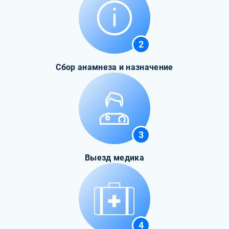
2
Сбор анамнеза и назначение
3
Выезд медика
4