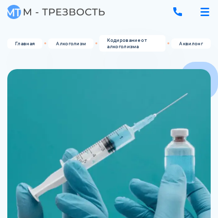
Кодирование от
Главная
Алкоголизм
Аквилонг
алкоголизма