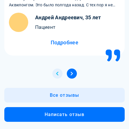
Аквилонгом. Это было полгода назад. С тех пор я не
касался алкоголя и не испытываю к нему никакого
Андрей Андреевич, 35 лет
желания. Я чувствую себя лучше, нашел новую работу,
восстановил отношения с семьей. Благодаря врачам
Пациент
клиники у меня началась новая жизнь без водки.
Подробнее
Все отзывы
Написать отзыв