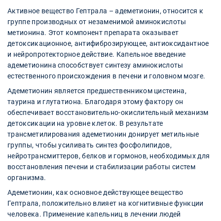
Активное вещество Гептрала – адеметионин, относится к
группе производных от незаменимой аминокислоты
метионина. Этот компонент препарата оказывает
детоксикационное, антифиброзирующее, антиоксидантное
и нейропротекторное действие. Капельное введение
адеметионина способствует синтезу аминокислоты
естественного происхождения в печени и головном мозге.
Адеметионин является предшественником цистеина,
таурина и глутатиона. Благодаря этому фактору он
обеспечивает восстановительно-окислительный механизм
детоксикации на уровне клеток. В результате
трансметилирования адеметионин донирует метильные
группы, чтобы усиливать синтез фосфолипидов,
нейротрансмиттеров, белков и гормонов, необходимых для
восстановления печени и стабилизации работы систем
организма.
Адеметионин, как основное действующее вещество
Гептрала, положительно влияет на когнитивные функции
человека. Применение капельниц в лечении людей