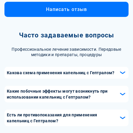
Написать отзыв
Часто задаваемые вопросы
Профессиональное лечение зависимости. Передовые
методики и препараты, процедуры
Какова схема применения капельниц с Гептралом?
Капельницы с Гептралом обычно вводятся внутривенно,
и дозировка может варьироваться в зависимости от
Какие побочные эффекты могут возникнуть при
состояния пациента. Стандартная схема включает 400-
использовании капельниц с Гептралом?
800 мг препарата в день, курс лечения обычно
Возможные побочные эффекты включают тошноту,
составляет 2-4 недели. Дозировку и продолжительность
рвоту, головную боль, аллергию, а также возможные
Есть ли противопоказания для применения
лечения определяет врач.
нарушения стула. В редких случаях могут возникать
капельниц с Гептралом?
более серьезные реакции, такие как повышенное
Да, капельницы с Гептралом не рекомендуется