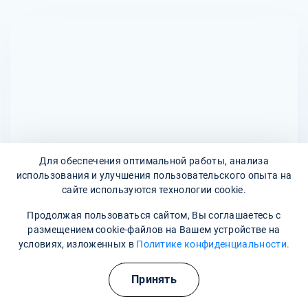
давление или изменения в лабораторных показателях
применять при повышенной чувствительности к
функции печени. При появлении нежелательных
адеметионину, а также при тяжелых нарушениях функции
симптомов следует обратиться к врачу.
почек и печени. Беременные и кормящие женщины
должны использовать препарат только по назначению
врача. Перед началом терапии важно
проконсультироваться с медицинским специалистом.
Для обеспечения оптимальной работы, анализа
использования и улучшения пользовательского опыта на
сайте используются технологии cookie.
Адреса наших клиник
Продолжая пользоваться сайтом, Вы соглашаетесь с
размещением cookie-файлов на Вашем устройстве на
проспект Победы, 78А
условиях, изложенных в
Политике конфиденциальности.
Наши контакты
Принять
8 800 302-36-47