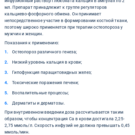
инфузионный раствор глюконата кальция в ампулах по 2
мл. Препарат принадлежит к группе регуляторов
кальциево-фосфорного обмена. Он принимает
непосредственное участие в формировании костной ткани,
поэтому широко применяется при терапии остеопороза у
мужчин и женщин.
Показания к применению:
Остеопороз различного генеза;
Низкий уровень кальция в крови;
Гипофункция паращитовидных желез;
Токсические поражения печени;
Воспалительные процессы;
Дерматиты и дерматозы.
При внутривенном введении доза рассчитывается таким
образом, чтобы концентрация Са в крови достигала 2,25-
2,75 ммоль/л. Скорость инфузий не должна превышать 0,45
ммоль/мин.