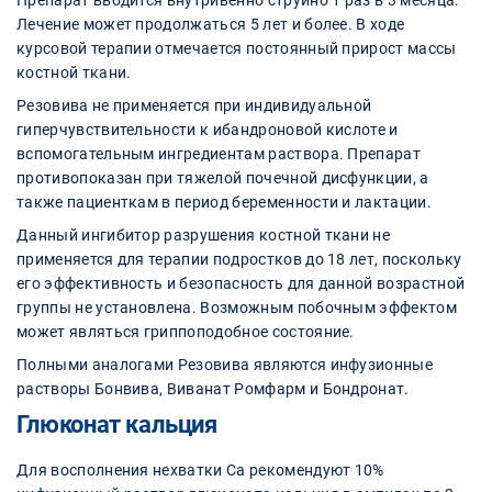
Препарат вводится внутривенно струйно 1 раз в 3 месяца.
Лечение может продолжаться 5 лет и более. В ходе
курсовой терапии отмечается постоянный прирост массы
костной ткани.
Резовива не применяется при индивидуальной
гиперчувствительности к ибандроновой кислоте и
вспомогательным ингредиентам раствора. Препарат
противопоказан при тяжелой почечной дисфункции, а
также пациенткам в период беременности и лактации.
Данный ингибитор разрушения костной ткани не
применяется для терапии подростков до 18 лет, поскольку
его эффективность и безопасность для данной возрастной
группы не установлена. Возможным побочным эффектом
может являться гриппоподобное состояние.
Полными аналогами Резовива являются инфузионные
растворы Бонвива, Виванат Ромфарм и Бондронат.
Глюконат кальция
Для восполнения нехватки Са рекомендуют 10%