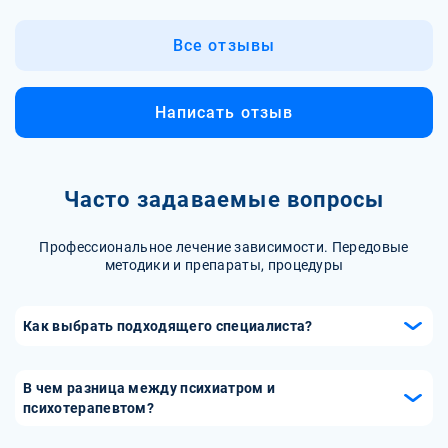
Все отзывы
Написать отзыв
Часто задаваемые вопросы
Профессиональное лечение зависимости. Передовые
методики и препараты, процедуры
Как выбрать подходящего специалиста?
Выбор подходящего специалиста-психотерапевта важен
для успешного лечения. При выборе обратите внимание
В чем разница между психиатром и
на квалификацию, опыт работы и специализацию врача-
психотерапевтом?
психотерапевта. Читайте отзывы пациентов, изучайте
Психиатр и психотерапевт — это два разных специалиста