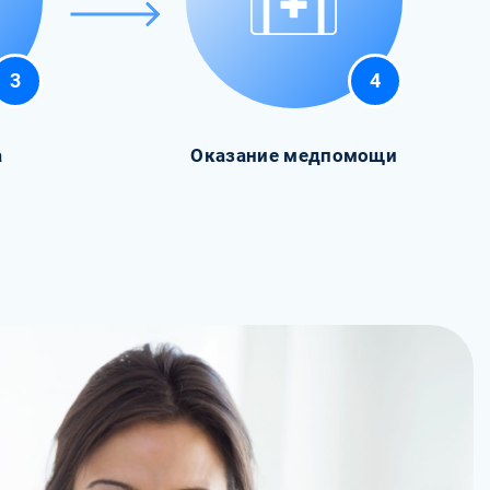
3
4
а
Оказание медпомощи