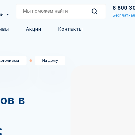
8 800 3
ий
Бесплатная
ывы
Акции
Контакты
коголизма
На дому
ов в
в
: