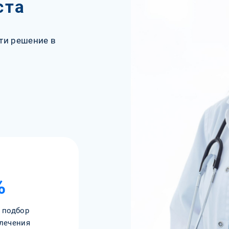
ста
ти решение в
%
 подбор
лечения