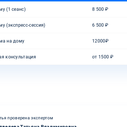
у (1 сеанс)
8 500 ₽
у (экспресс-сессия)
6 500 ₽
ма на дому
12000₽
ая консультация
от 1500 ₽
тья проверена экспертом
дведева Татьяна Владимировна