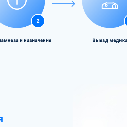
2
намнеза и назначение
Выезд медик
я