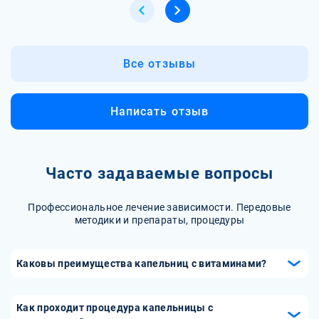
Все отзывы
Написать отзыв
Часто задаваемые вопросы
Профессиональное лечение зависимости. Передовые
методики и препараты, процедуры
Каковы преимущества капельниц с витаминами?
Капельницы с витаминами обеспечивают быстрое и
эффективное усвоение питательных веществ, что
Как проходит процедура капельницы с