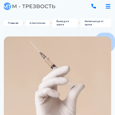
Вывод из
Капельница от
Главная
Алкоголизм
запоя
запоя