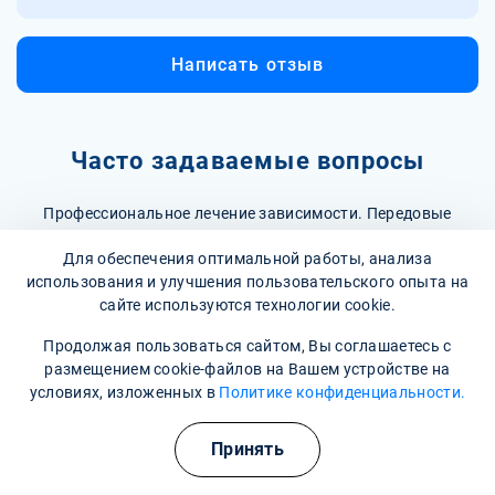
Написать отзыв
Часто задаваемые вопросы
Профессиональное лечение зависимости. Передовые
методики и препараты, процедуры
Для обеспечения оптимальной работы, анализа
использования и улучшения пользовательского опыта на
В каких случаях назначаются капельницы с
сайте используются технологии cookie.
Преднизолоном?
Продолжая пользоваться сайтом, Вы соглашаетесь с
Капельницы с Преднизолоном назначаются при острых
размещением cookie-файлов на Вашем устройстве на
аллергических реакциях, обострениях бронхиальной
Как проходит процедура капельницы с
условиях, изложенных в
Политике конфиденциальности.
астмы, системных заболеваниях соединительной ткани, а
Преднизолоном?
также при тяжелых воспалительных процессах. Препарат
Принять
Процедура капельницы с Преднизолоном проводится в
также может использоваться для контроля симптомов
медицинском учреждении под наблюдением
Есть ли противопоказания для капельниц с
при опухолях и в онкологии.