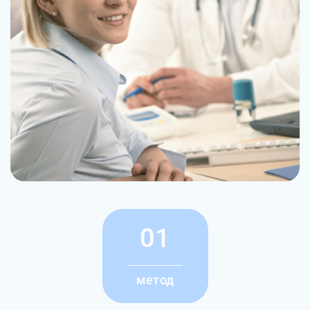
01
метод