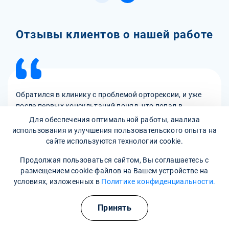
Отзывы клиентов о нашей работе
Обратился в клинику с проблемой орторексии, и уже
после первых консультаций понял, что попал в
надежные руки. Специалисты грамотно подошли к
Для обеспечения оптимальной работы, анализа
лечению, помогли разобраться в причинах моего
использования и улучшения пользовательского опыта на
состояния и разработали план, который я смог
сайте используются технологии cookie.
придерживаться. За несколько месяцев заметил
Продолжая пользоваться сайтом, Вы соглашаетесь с
значительные улучшения. Благодарен за
размещением cookie-файлов на Вашем устройстве на
Алексей Вячеславович, 39 лет
профессионализм и внимание.
условиях, изложенных в
Политике конфиденциальности.
Пациент
Принять
Подробнее