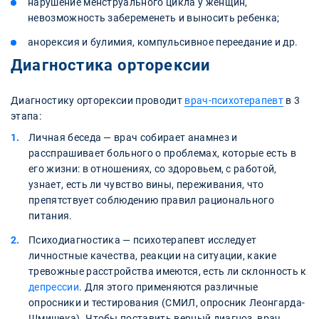
нарушение менструального цикла у женщин,
невозможность забеременеть и выносить ребенка;
анорексия и булимия, компульсивное переедание и др.
Диагностика орторексии
Диагностику орторексии проводит
врач-психотерапевт
в 3
этапа:
Личная беседа — врач собирает анамнез и
расспрашивает больного о проблемах, которые есть в
его жизни: в отношениях, со здоровьем, с работой,
узнает, есть ли чувство вины, переживания, что
препятствует соблюдению правил рационального
питания.
Психодиагностика — психотерапевт исследует
личностные качества, реакции на ситуации, какие
тревожные расстройства имеются, есть ли склонность к
депрессии
. Для этого применяются различные
опросники и тестирования (СМИЛ, опросник Леонгарда-
Шмишека). Чтобы поставить верный диагноз, врач