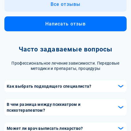
Все отзывы
Написать отзыв
Часто задаваемые вопросы
Профессиональное лечение зависимости. Передовые
методики и препараты, процедуры
Как выбрать подходящего специалиста?
Выбор подходящего специалиста-психотерапевта важен
для успешного лечения. При выборе обратите внимание
В чем разница между психиатром и
на квалификацию, опыт работы и специализацию врача-
психотерапевтом?
психотерапевта. Читайте отзывы пациентов, изучайте
Психиатр и психотерапевт — это два разных специалиста
рекомендации и рейтинги врачей. Важно также найти
в области психического здоровья. Психиатр является
Может ли врач выписать лекарство?
специалиста, с которым вы будете чувствовать себя