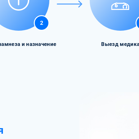
2
намнеза и назначение
Выезд медик
я