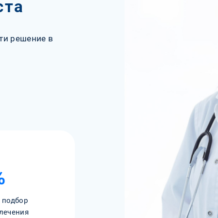
ста
ти решение в
%
 подбор
лечения