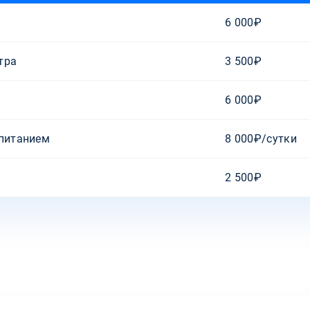
6 000₽
тра
3 500₽
6 000₽
 питанием
8 000₽/сутки
2 500₽