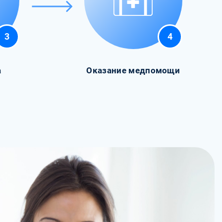
3
4
а
Оказание медпомощи