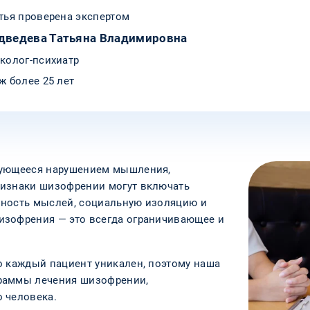
тья проверена экспертом
дведева Татьяна Владимировна
колог-психиатр
ж более 25 лет
зующееся нарушением мышления,
ризнаки шизофрении могут включать
нность мыслей, социальную изоляцию и
изофрения — это всегда ограничивающее и
о каждый пациент уникален, поэтому наша
раммы лечения шизофрении,
 человека.