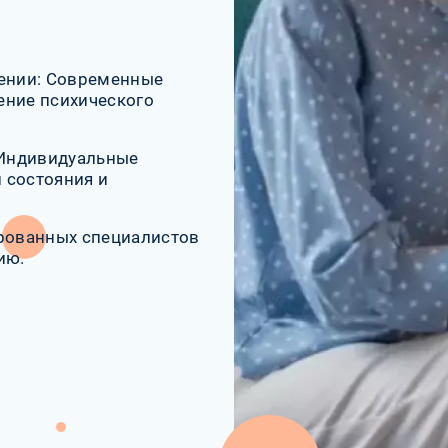
ении: Современные
ение психического
 Индивидуальные
 состояния и
рованных специалистов
ию.