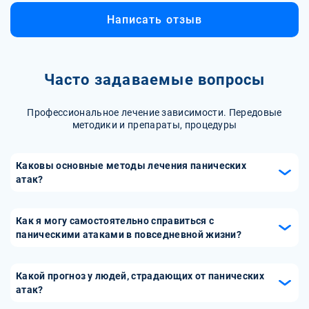
Написать отзыв
Часто задаваемые вопросы
Профессиональное лечение зависимости. Передовые
методики и препараты, процедуры
Каковы основные методы лечения панических
атак?
Лечение панических атак может включать психотерапию,
особенно когнитивно-поведенческую терапию (КПТ),
Как я могу самостоятельно справиться с
которая помогает пациентам идентифицировать и
паническими атаками в повседневной жизни?
изменять негативные мысли и поведенческие реакции.
Чтобы справиться с паническими атаками, полезно
Также могут быть назначены медикаменты, такие как
научиться техникам релаксации, таким как глубокое
Какой прогноз у людей, страдающих от панических
антидепрессанты или анксиолитики, для уменьшения
дыхание, медитация или йога. Также важно вести
атак?
частоты и интенсивности атак. Важно учитывать
здоровый образ жизни, включая регулярные физические