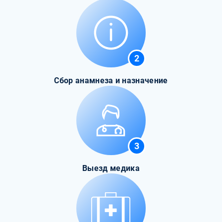
2
Сбор анамнеза и назначение
3
Выезд медика