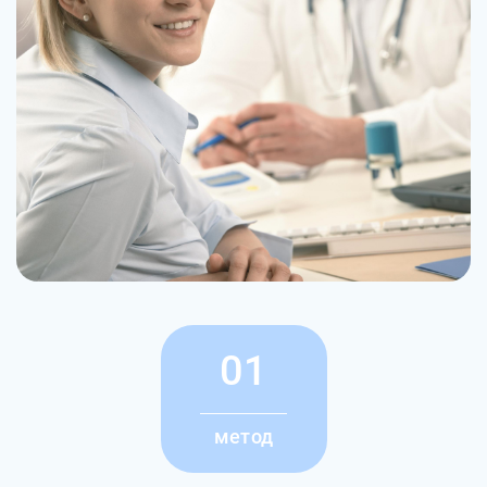
01
метод