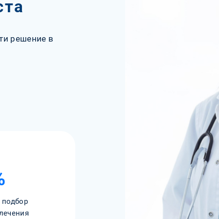
ста
ти решение в
%
 подбор
лечения