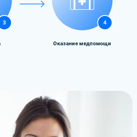
3
4
а
Оказание медпомощи