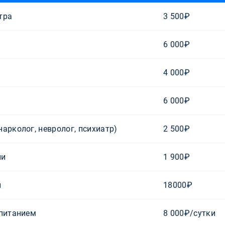
тра
3 500₽
6 000₽
4 000₽
6 000₽
арколог, невролог, психиатр)
2 500₽
ии
1 900₽
и
18000₽
 питанием
8 000₽/сутки