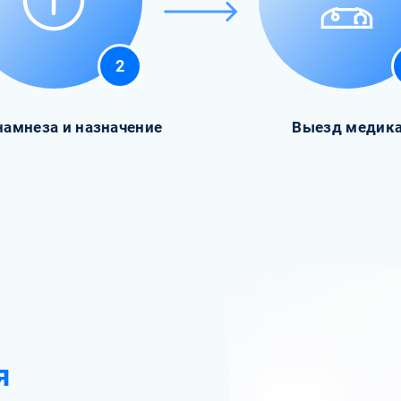
2
намнеза и назначение
Выезд медик
я