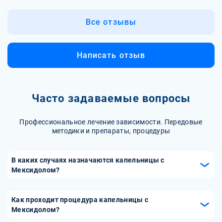
Все отзывы
Написать отзыв
Часто задаваемые вопросы
Профессиональное лечение зависимости. Передовые
методики и препараты, процедуры
В каких случаях назначаются капельницы с
Мексидолом?
Капельницы с Мексидолом назначаются при нарушениях
кровообращения в мозге, хронических стрессах,
Как проходит процедура капельницы с
алкогольной и наркотической интоксикации, а также для
Мексидолом?
улучшения памяти и концентрации. Препарат также