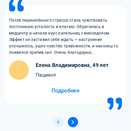
После перенесённого стресса стала чувствовать
постоянную усталость и апатию. Обратилась в
медцентр и начала курс капельниц с мексидолом.
Эффект не заставил себя ждать — настроение
улучшилось, ушло чувство тревожности, и наконец-то
появился прилив сил. Очень благодарна
внимательному персоналу и врачам за
Елена Владимировна, 49 лет
индивидуальный подход и поддержку!
Пациент
Подробнее