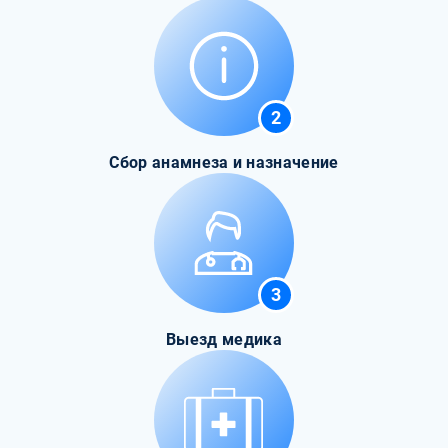
2
Сбор анамнеза и назначение
3
Выезд медика