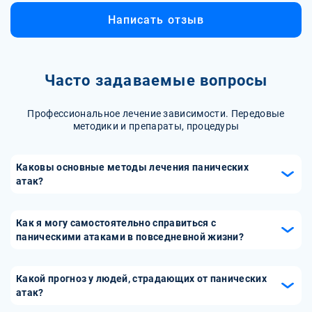
Написать отзыв
Часто задаваемые вопросы
Профессиональное лечение зависимости. Передовые
методики и препараты, процедуры
Каковы основные методы лечения панических
атак?
Лечение панических атак может включать психотерапию,
особенно когнитивно-поведенческую терапию (КПТ),
Как я могу самостоятельно справиться с
которая помогает пациентам идентифицировать и
паническими атаками в повседневной жизни?
изменять негативные мысли и поведенческие реакции.
Чтобы справиться с паническими атаками, полезно
Также могут быть назначены медикаменты, такие как
научиться техникам релаксации, таким как глубокое
Какой прогноз у людей, страдающих от панических
антидепрессанты или анксиолитики, для уменьшения
дыхание, медитация или йога. Также важно вести
атак?
частоты и интенсивности атак. Важно учитывать
здоровый образ жизни, включая регулярные физические