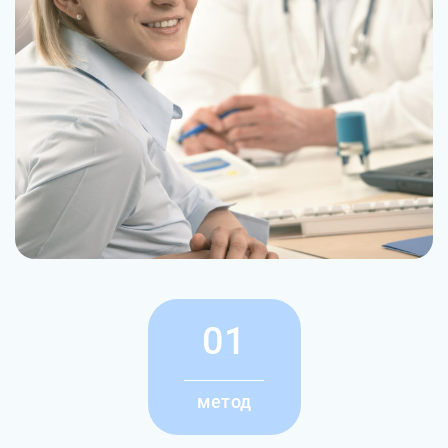
01
метод