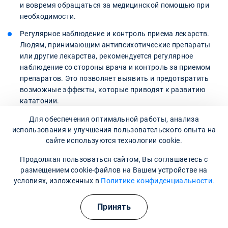
и вовремя обращаться за медицинской помощью при
необходимости.
Регулярное наблюдение и контроль приема лекарств.
Людям, принимающим антипсихотические препараты
или другие лекарства, рекомендуется регулярное
наблюдение со стороны врача и контроль за приемом
препаратов. Это позволяет выявить и предотвратить
возможные эффекты, которые приводят к развитию
кататонии.
Мнение эксперта
Для обеспечения оптимальной работы, анализа
использования и улучшения пользовательского опыта на
сайте используются технологии cookie.
Кататония — состояние, при котором наблюдается
Продолжая пользоваться сайтом, Вы соглашаетесь с
нарушение двигательной активности и отсутствие
размещением cookie-файлов на Вашем устройстве на
реакции на внешние стимулы. Это серьезное
условиях, изложенных в
Политике конфиденциальности.
психическое расстройство, характеризующееся
стереотипными и монотонными движениями.
Принять
Люцидный интервал для больного, когда он может
адекватно реагировать на окружающую